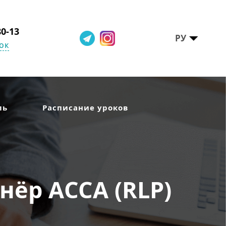
80-13
РУ
ок
ль
Расписание уроков
ёр АССА (RLP)