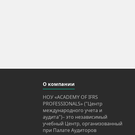
О компании
НОУ «ACADEMY OF IFRS
PROFESSIONALS» ("Центр
международного учета и
аудита")– это независимый
учебный Центр, организованный
при Палате Аудиторов