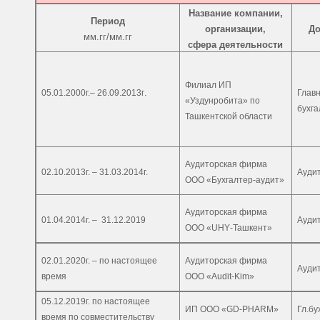
Название компании,
Период
организации,
До
мм.гг/мм.гг
сфера деятельности
Филиал ИП
.
05.01.2000г.– 26.09.2013г
Глав
«Уздунробита» по
бухга
Ташкентской области
Аудиторская фирма
02.10.2013г. – 31.03.2014г.
Ауди
ООО «Бухгалтер-аудит»
Аудиторская фирма
01.04.2014г. –
31.12.2019
Ауди
ООО «
UHY
-Ташкент»
02.01.2020г. – по настоящее
Аудиторская фирма
Ауди
время
ООО «
Audit
-
Kim
»
05.12.2019г. по настоящее
ИП ООО «GD-PHARM»
Гл.бу
время по совместительству