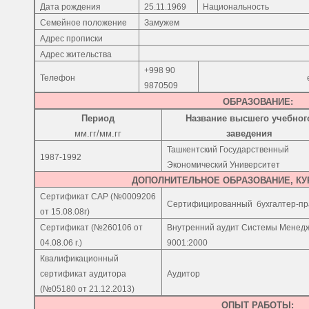
Дата рождения
25
.
11
.1969
Национальность
Семейное положение
Замужем
Адрес
прописки
Адрес
жительств
а
+998 90
Телефон
9870509
ОБРАЗОВАНИЕ:
Период
Название высшего учебног
мм.гг/мм.гг
за
ведения
Ташкентский Государственный
1987-1992
Экономический Университет
ДОПОЛНИТЕЛЬНОЕ ОБРАЗОВАНИЕ, КУ
Сертификат САР (№0009206
Сертифицированный
бухгалтер-пр
от 15.08.08г)
Сертификат (№260106 от
Внутренний аудит Системы Менедж
04.08.06 г.)
9001:2000
Квалификационный
сертификат аудитора
Аудитор
(№05180 от 21.12.2013)
ОПЫТ РАБОТЫ: