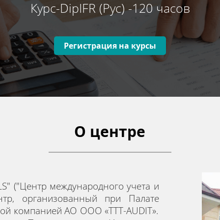
Курс-DipIFR (Рус) -120 часов
Регистрация на курсы
О центре
LS"
("Центр международного учета и
нтр, организованный при Палат
е
ской компанией
АО
OOO «
TTT
-
AUDIT
».