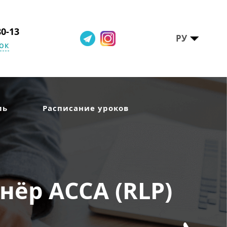
80-13
РУ
ок
ль
Расписание уроков
ёр АССА (RLP)