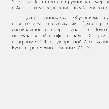
У
чебный Центр т
есно сотрудничает
с
Ферга
и Ферганским Государственным Университ
Центр занимается обучением, пр
повышением квалификации бухгалтеро
специалистов в сфере финансов. Подгот
международной профессиональной сертифи
программе DipIFR, одобренной Ассоциац
Бухгалтеров Великобритании (ACCA).