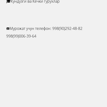
🎓Кундузги ва Кечки гурухлар
☎️Мурожат учун телефон: 998(90)292-48-82
998(99)006-39-64