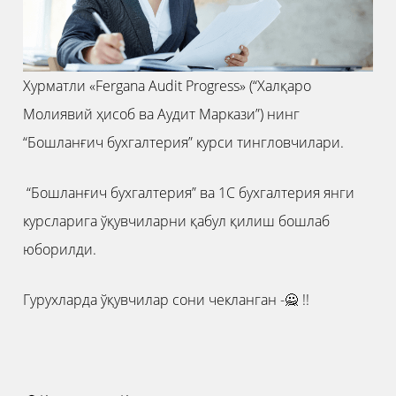
Хурматли «Fergana Audit Progress» (“Халқаро
Молиявий ҳисоб ва Аудит Маркази”) нинг
“Бошланғич бухгалтерия” курси тингловчилари.
“Бошланғич бухгалтерия” ва 1С бухгалтерия янги
курсларига ўқувчиларни қабул қилиш бошлаб
юборилди.
Гурухларда ўқувчилар сони чекланган -🙅 !!