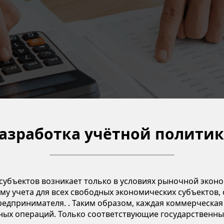
Курс-DipIFR (Рус) -120 часов
Регистрация на курсы
азработка учётной полити
субъектов возникает только в условиях рыночной экон
ему учета для всех свободных экономических субъектов,
редпринимателя. . Таким образом, каждая коммерческая
ных операций. Только соответствующие государственные