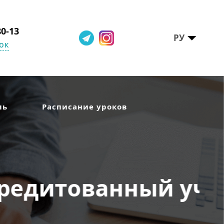
80-13
РУ
ок
ль
Расписание уроков
ёр АССА (RLP)