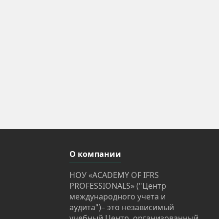
О компании
НОУ «ACADEMY OF IFRS
PROFESSIONALS» ("Центр
международного учета и
аудита")– это независимый
учебный Центр, организованный