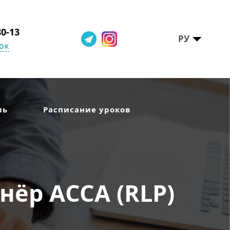
80-13
РУ
ок
ль
Расписание уроков
ёр АССА (RLP)